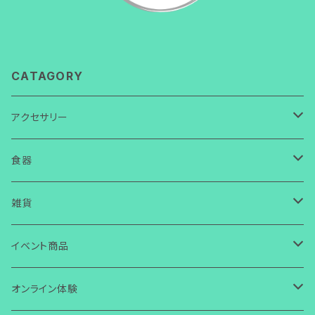
CATAGORY
アクセサリー
ネックレス
食器
ガラス
ピアス
皿
雑貨
ワイヤー
ガラス
ガラス
イヤリング
箸置き・スプーン置き
ガラス
イベント商品
芭蕉布
ワイヤー
その他
ガラス
ガラス
ボタン・タックピン
マスクチャーム
コースター
ワイヤー
誕生日
オンライン体験