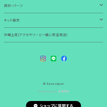
コラボ商品
芭蕉布
ワイヤー
ワイヤー
ストラップ・キーホルダー
ガラス
ガラス
小物入れ
アクセサリー
ブレスレット
その他
芭蕉布
クリスマス
ガラス体験
資材・パーツ
その他
コラボ商品
芭蕉布
その他
マグネット
ワイヤー
ワイヤー
壁掛け
小物・雑貨
ガラス
ガラス
その他
アクセサリー
初めての方からOK
ヘアゴム・ヘアピン
コラボ商品
ハロウィン
ワイヤー体験
ガラス関連
キット販売
その他
コラボ商品
Bookマーカー
芭蕉布
芭蕉布
フォトフタンド
ワイヤー
ワイヤー
小物・雑貨
2回目以降からOK
ガラス
その他
アクセサリー
初心者向け(ショートコース)
指輪
その他
その他
ワイヤー関連
ガラス関連
沖縄土産(アクセサリーと一緒に常温発送)
その他
フォトフタンド
コラボ商品
その他
便利グッズ
その他
その他
モニター限定
その他
小物・雑貨
レッスン(ショートコース)
ガラス
その他
アクセサリー
ブローチ
梅雨
その他
ワイヤー関連
着物関連（帯留め・かんざし他）
その他
その他
講師養成講座
レッスン(ベーシック)
ワイヤー
小物・雑貨
ガラス
アクセサリー
バースデーカード
男性用
その他
その他
モニター限定
その他
その他
小物・雑貨
ガラス
その他
© EaseJapan
ペット用品
講師養成講座
その他
Powered by
ガラス
ペット用品
ショップに質問する
ワイヤー
ガラス