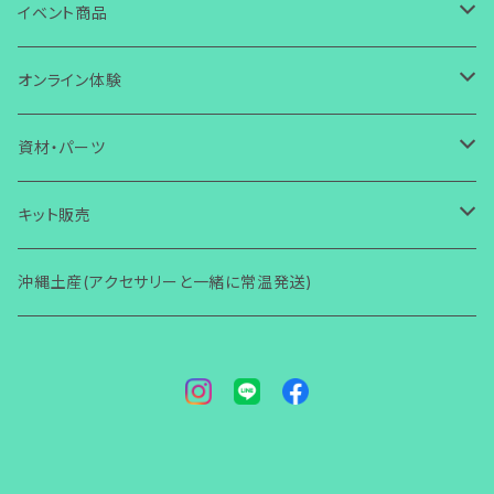
ワイヤー
ガラス
ガラス
イヤリング
箸置き・スプーン置き
ガラス
イベント商品
芭蕉布
ワイヤー
その他
ガラス
ガラス
ボタン・タックピン
マスクチャーム
コースター
ワイヤー
誕生日
オンライン体験
コラボ商品
芭蕉布
ワイヤー
ワイヤー
ストラップ・キーホルダー
ガラス
ガラス
小物入れ
アクセサリー
ブレスレット
その他
芭蕉布
クリスマス
ガラス体験
資材・パーツ
その他
コラボ商品
芭蕉布
その他
マグネット
ワイヤー
ワイヤー
壁掛け
小物・雑貨
ガラス
ガラス
その他
アクセサリー
初めての方からOK
ヘアゴム・ヘアピン
コラボ商品
ハロウィン
ワイヤー体験
ガラス関連
キット販売
その他
コラボ商品
Bookマーカー
芭蕉布
芭蕉布
フォトフタンド
ワイヤー
ワイヤー
小物・雑貨
2回目以降からOK
ガラス
その他
アクセサリー
初心者向け(ショートコース)
指輪
その他
その他
ワイヤー関連
ガラス関連
沖縄土産(アクセサリーと一緒に常温発送)
その他
フォトフタンド
コラボ商品
その他
便利グッズ
その他
その他
モニター限定
その他
小物・雑貨
レッスン(ショートコース)
ガラス
その他
アクセサリー
ブローチ
梅雨
その他
ワイヤー関連
着物関連（帯留め・かんざし他）
その他
その他
講師養成講座
レッスン(ベーシック)
ワイヤー
小物・雑貨
ガラス
アクセサリー
バースデーカード
男性用
その他
その他
モニター限定
その他
その他
小物・雑貨
ガラス
その他