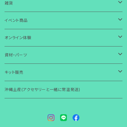
ガラス
ピアス
皿
雑貨
ワイヤー
ガラス
ガラス
イヤリング
箸置き・スプーン置き
ガラス
イベント商品
芭蕉布
ワイヤー
その他
ガラス
ガラス
ボタン・タックピン
マスクチャーム
コースター
ワイヤー
誕生日
オンライン体験
コラボ商品
芭蕉布
ワイヤー
ワイヤー
ストラップ・キーホルダー
ガラス
ガラス
小物入れ
アクセサリー
ブレスレット
その他
芭蕉布
クリスマス
ガラス体験
資材・パーツ
その他
コラボ商品
芭蕉布
その他
マグネット
ワイヤー
ワイヤー
壁掛け
小物・雑貨
ガラス
ガラス
その他
アクセサリー
初めての方からOK
ヘアゴム・ヘアピン
コラボ商品
ハロウィン
ワイヤー体験
ガラス関連
キット販売
その他
コラボ商品
Bookマーカー
芭蕉布
芭蕉布
フォトフタンド
ワイヤー
ワイヤー
小物・雑貨
2回目以降からOK
ガラス
その他
アクセサリー
初心者向け(ショートコース)
指輪
その他
その他
ワイヤー関連
ガラス関連
沖縄土産(アクセサリーと一緒に常温発送)
その他
フォトフタンド
コラボ商品
その他
便利グッズ
その他
その他
モニター限定
その他
小物・雑貨
レッスン(ショートコース)
ガラス
その他
アクセサリー
ブローチ
梅雨
その他
ワイヤー関連
着物関連（帯留め・かんざし他）
その他
その他
講師養成講座
レッスン(ベーシック)
ワイヤー
小物・雑貨
ガラス
アクセサリー
バースデーカード
男性用
その他