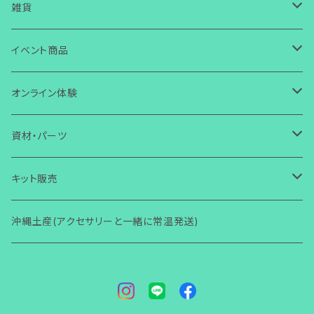
ガラス
ピアス
皿
雑貨
ワイヤー
ガラス
ガラス
イヤリング
箸置き・スプーン置き
ガラス
イベント商品
芭蕉布
ワイヤー
その他
ガラス
ガラス
ボタン・タックピン
マスクチャーム
コースター
ワイヤー
誕生日
オンライン体験
コラボ商品
芭蕉布
ワイヤー
ワイヤー
ストラップ・キーホルダー
ガラス
ガラス
小物入れ
アクセサリー
ブレスレット
その他
芭蕉布
クリスマス
ガラス体験
資材・パーツ
その他
コラボ商品
芭蕉布
その他
マグネット
ワイヤー
ワイヤー
壁掛け
小物・雑貨
ガラス
ガラス
その他
アクセサリー
初めての方からOK
ヘアゴム・ヘアピン
コラボ商品
ハロウィン
ワイヤー体験
ガラス関連
キット販売
その他
コラボ商品
Bookマーカー
芭蕉布
芭蕉布
フォトフタンド
ワイヤー
ワイヤー
小物・雑貨
2回目以降からOK
ガラス
その他
アクセサリー
初心者向け(ショートコース)
指輪
その他
その他
ワイヤー関連
ガラス関連
沖縄土産(アクセサリーと一緒に常温発送)
その他
フォトフタンド
コラボ商品
その他
便利グッズ
その他
その他
モニター限定
その他
小物・雑貨
レッスン(ショートコース)
ガラス
その他
アクセサリー
ブローチ
梅雨
その他
ワイヤー関連
着物関連（帯留め・かんざし他）
その他
その他
講師養成講座
レッスン(ベーシック)
ワイヤー
小物・雑貨
ガラス
アクセサリー
バースデーカード
男性用
その他