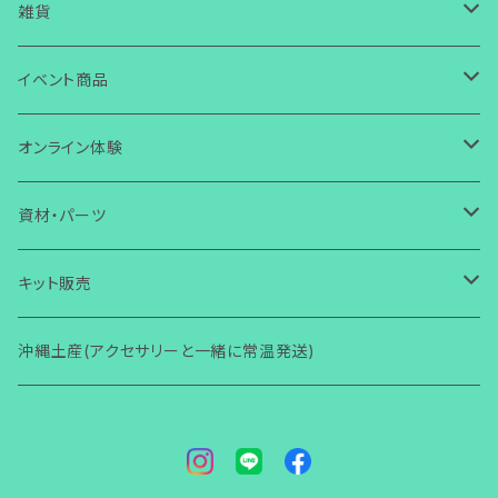
ガラス
ピアス
皿
雑貨
ワイヤー
ガラス
ガラス
イヤリング
箸置き・スプーン置き
ガラス
イベント商品
芭蕉布
ワイヤー
その他
ガラス
ガラス
ボタン・タックピン
マスクチャーム
コースター
ワイヤー
誕生日
オンライン体験
コラボ商品
芭蕉布
ワイヤー
ワイヤー
ストラップ・キーホルダー
ガラス
ガラス
小物入れ
アクセサリー
ブレスレット
その他
芭蕉布
クリスマス
ガラス体験
資材・パーツ
その他
コラボ商品
芭蕉布
その他
マグネット
ワイヤー
ワイヤー
壁掛け
小物・雑貨
ガラス
ガラス
その他
アクセサリー
初めての方からOK
ヘアゴム・ヘアピン
コラボ商品
ハロウィン
ワイヤー体験
ガラス関連
キット販売
その他
コラボ商品
Bookマーカー
芭蕉布
芭蕉布
フォトフタンド
ワイヤー
ワイヤー
小物・雑貨
2回目以降からOK
ガラス
その他
アクセサリー
初心者向け(ショートコース)
指輪
その他
その他
ワイヤー関連
ガラス関連
沖縄土産(アクセサリーと一緒に常温発送)
その他
フォトフタンド
コラボ商品
その他
便利グッズ
その他
その他
モニター限定
その他
小物・雑貨
レッスン(ショートコース)
ガラス
その他
アクセサリー
ブローチ
梅雨
その他
ワイヤー関連
着物関連（帯留め・かんざし他）
その他
その他
講師養成講座
レッスン(ベーシック)
ワイヤー
小物・雑貨
ガラス
アクセサリー
バースデーカード
男性用
その他