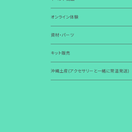
芭蕉布
ワイヤー
その他
ガラス
ガラス
ボタン・タックピン
マスクチャーム
コースター
ワイヤー
誕生日
オンライン体験
コラボ商品
芭蕉布
ワイヤー
ワイヤー
ストラップ・キーホルダー
ガラス
ガラス
小物入れ
アクセサリー
ブレスレット
その他
芭蕉布
クリスマス
ガラス体験
資材・パーツ
その他
コラボ商品
芭蕉布
その他
マグネット
ワイヤー
ワイヤー
壁掛け
小物・雑貨
ガラス
ガラス
その他
アクセサリー
初めての方からOK
ヘアゴム・ヘアピン
コラボ商品
ハロウィン
ワイヤー体験
ガラス関連
キット販売
その他
コラボ商品
Bookマーカー
芭蕉布
芭蕉布
フォトフタンド
ワイヤー
ワイヤー
小物・雑貨
2回目以降からOK
ガラス
その他
アクセサリー
初心者向け(ショートコース)
指輪
その他
その他
ワイヤー関連
ガラス関連
沖縄土産(アクセサリーと一緒に常温発送)
その他
フォトフタンド
コラボ商品
その他
便利グッズ
その他
その他
モニター限定
その他
小物・雑貨
レッスン(ショートコース)
ガラス
その他
アクセサリー
ブローチ
梅雨
その他
ワイヤー関連
着物関連（帯留め・かんざし他）
その他
その他
講師養成講座
レッスン(ベーシック)
ワイヤー
小物・雑貨
ガラス
アクセサリー
バースデーカード
男性用
その他
その他
モニター限定
その他
その他
小物・雑貨
ガラス
その他