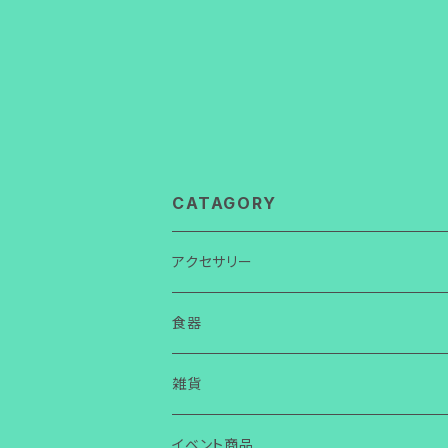
CATAGORY
アクセサリー
ネックレス
食器
ガラス
ピアス
皿
雑貨
ワイヤー
ガラス
ガラス
イヤリング
箸置き・スプーン置き
ガラス
イベント商品