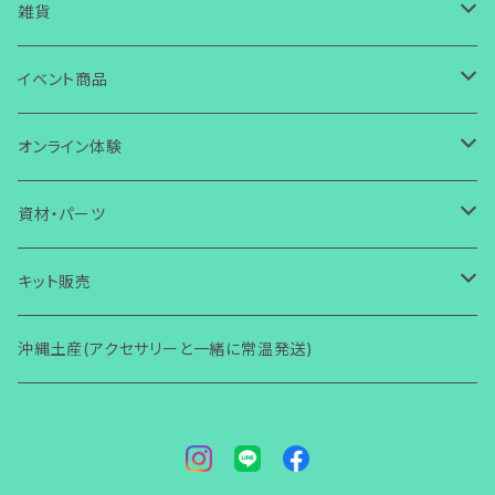
ガラス
ピアス
皿
雑貨
ワイヤー
ガラス
ガラス
イヤリング
箸置き・スプーン置き
ガラス
イベント商品
芭蕉布
ワイヤー
その他
ガラス
ガラス
ボタン・タックピン
マスクチャーム
コースター
ワイヤー
誕生日
オンライン体験
コラボ商品
芭蕉布
ワイヤー
ワイヤー
ストラップ・キーホルダー
ガラス
ガラス
小物入れ
アクセサリー
ブレスレット
その他
芭蕉布
クリスマス
ガラス体験
資材・パーツ
その他
コラボ商品
芭蕉布
その他
マグネット
ワイヤー
ワイヤー
壁掛け
小物・雑貨
ガラス
ガラス
その他
アクセサリー
初めての方からOK
ヘアゴム・ヘアピン
コラボ商品
ハロウィン
ワイヤー体験
ガラス関連
キット販売
その他
コラボ商品
Bookマーカー
芭蕉布
芭蕉布
フォトフタンド
ワイヤー
ワイヤー
小物・雑貨
2回目以降からOK
ガラス
その他
アクセサリー
初心者向け(ショートコース)
指輪
その他
その他
ワイヤー関連
ガラス関連
沖縄土産(アクセサリーと一緒に常温発送)
その他
フォトフタンド
コラボ商品
その他
便利グッズ
その他
その他
モニター限定
その他
小物・雑貨
レッスン(ショートコース)
ガラス
その他
アクセサリー
ブローチ
梅雨
その他
ワイヤー関連
着物関連（帯留め・かんざし他）
その他
その他
講師養成講座
レッスン(ベーシック)
ワイヤー
小物・雑貨
ガラス
アクセサリー
バースデーカード
男性用
その他