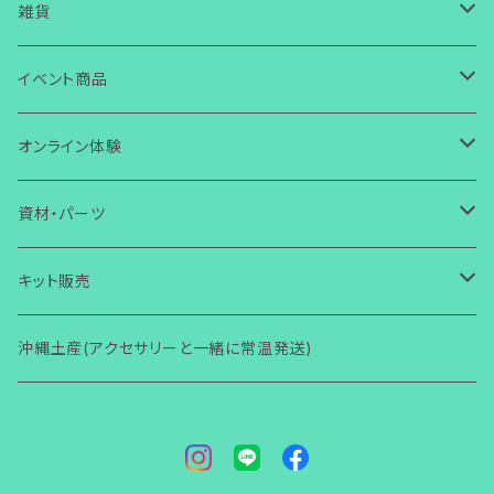
ガラス
ピアス
皿
雑貨
ワイヤー
ガラス
ガラス
イヤリング
箸置き・スプーン置き
ガラス
イベント商品
芭蕉布
ワイヤー
その他
ガラス
ガラス
ボタン・タックピン
マスクチャーム
コースター
ワイヤー
誕生日
オンライン体験
コラボ商品
芭蕉布
ワイヤー
ワイヤー
ストラップ・キーホルダー
ガラス
ガラス
小物入れ
アクセサリー
ブレスレット
その他
芭蕉布
クリスマス
ガラス体験
資材・パーツ
その他
コラボ商品
芭蕉布
その他
マグネット
ワイヤー
ワイヤー
壁掛け
小物・雑貨
ガラス
ガラス
その他
アクセサリー
初めての方からOK
ヘアゴム・ヘアピン
コラボ商品
ハロウィン
ワイヤー体験
ガラス関連
キット販売
その他
コラボ商品
Bookマーカー
芭蕉布
芭蕉布
フォトフタンド
ワイヤー
ワイヤー
小物・雑貨
2回目以降からOK
ガラス
その他
アクセサリー
初心者向け(ショートコース)
指輪
その他
その他
ワイヤー関連
ガラス関連
沖縄土産(アクセサリーと一緒に常温発送)
その他
フォトフタンド
コラボ商品
その他
便利グッズ
その他
その他
モニター限定
その他
小物・雑貨
レッスン(ショートコース)
ガラス
その他
アクセサリー
ブローチ
梅雨
その他
ワイヤー関連
着物関連（帯留め・かんざし他）
その他
その他
講師養成講座
レッスン(ベーシック)
ワイヤー
小物・雑貨
ガラス
アクセサリー
バースデーカード
男性用
その他