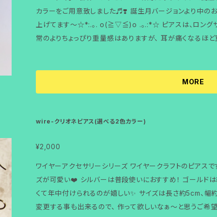
カラーをご用意致しました♬❣️ 誕生月バージョンより中のお花柄が大きくて 少しボコボコした感じに仕
上げてます〜☆*:.｡. o(≧▽≦)o .｡.:*☆ ピアスは、ロングサイズでゆらゆら！きらきら！ 大きめなので通
常のよりちょっぴり重量感はありますが、 耳が痛くなるほど
目立ちます お洒落さんにはお似合いのアイテムです♪ ガラスのサイズは長さ約6.5cm、幅約1cmになっ
ています。 また、ガラスの大きさを変えたり、色柄も沢山揃ってますので、 作って欲しいなぁ～と思うご希
望がございましたらメッセージをお願いしますね(^_-)-☆ （素材） ヴェネチアンガラス/フックピアス（サ
MORE
ージカルステンレス）/裏留め（樹脂）/チャーム(ワイヤー) こちらの商品は手作りのため、個性的な形で
同じ商品は有りません。また、似たようなデザインは有るも
の上ご購入いただけると嬉しいです♪ ★100%安心保障付 ガラスはとても繊細です。万が一割れてし
wire-クリオネピアス(選べる2色カラー)
まった場合でも、ご購入から1ヶ月以内なら同等品と交換させていただきます。 
ては別途記載しております。 ご注文頂いた商品は、クリッ
¥2,000
ます。 お気に入りが見つかりましたら、是非ご購入をお願いいたします。 #2022年4月の新作 #studioru
ワイヤーアクセサリーシリーズ ワイヤークラフトのピアス
ri #沖縄オリジナルピアス #ガラスのロングピアス #マリンブルー #ダークブルー #水色の花柄 #サー
ズが可愛い❤️ シルバーは普段使いにおすすめ！ ゴールドは結婚式やパーティーにおすすめ！ とっても軽
ジカルステンレス #那覇市ガラス工房 #ガラス体験工房 
くて年中付けられるのが嬉しい✨ サイズは長さ約5cm、幅約2cmになっています。 また、ワイヤーの色を
らんガラスアクセサリーで検索 #場所はGoogleマップで
変更する事も出来るので、 作って欲しいなぁ～と思うご希
柄違い色違いもあるよ #オリジナル制作も受付 #可愛いガ