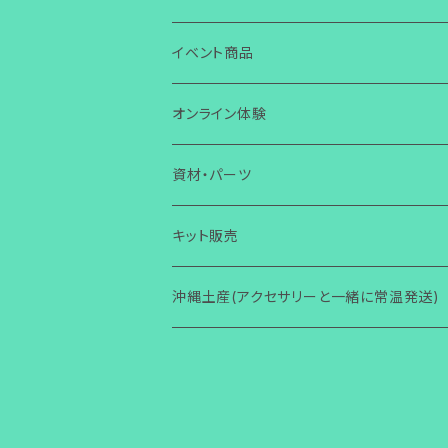
ワイヤー
ガラス
ガラス
イヤリング
箸置き・スプーン置き
ガラス
イベント商品
芭蕉布
ワイヤー
その他
ガラス
ガラス
ボタン・タックピン
マスクチャーム
コースター
ワイヤー
誕生日
オンライン体験
コラボ商品
芭蕉布
ワイヤー
ワイヤー
ストラップ・キーホルダー
ガラス
ガラス
小物入れ
アクセサリー
ブレスレット
その他
芭蕉布
クリスマス
ガラス体験
資材・パーツ
その他
コラボ商品
芭蕉布
その他
マグネット
ワイヤー
ワイヤー
壁掛け
小物・雑貨
ガラス
ガラス
その他
アクセサリー
初めての方からOK
ヘアゴム・ヘアピン
コラボ商品
ハロウィン
ワイヤー体験
ガラス関連
キット販売
その他
コラボ商品
Bookマーカー
芭蕉布
芭蕉布
フォトフタンド
ワイヤー
ワイヤー
小物・雑貨
2回目以降からOK
ガラス
その他
アクセサリー
初心者向け(ショートコース)
指輪
その他
その他
ワイヤー関連
ガラス関連
沖縄土産(アクセサリーと一緒に常温発送)
その他
フォトフタンド
コラボ商品
その他
便利グッズ
その他
その他
モニター限定
その他
小物・雑貨
レッスン(ショートコース)
ガラス
その他
アクセサリー
ブローチ
梅雨
その他
ワイヤー関連
着物関連（帯留め・かんざし他）
その他
その他
講師養成講座
レッスン(ベーシック)
ワイヤー
小物・雑貨
ガラス
アクセサリー
バースデーカード
男性用
その他