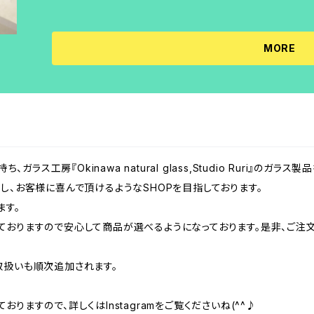
ね(^_-)-☆ （素材） アーティスティックワイヤー/パールビーズ/フックピアス（サージカルステンレス）/裏
れ #フックピアス #ベネチアンガラス #ヴェネチアンガラス
留め（樹脂） こちらの商品はインターナショナルワイヤークラフト協会認定沖縄校の商品となります♪
ワイヤーチャーム付 #ワイヤー教室も開催中
★イヤリングへの変更も可能ですよ♬ ★梱包と配送 料金については別途記載しております。 ご注文頂
MORE
いた商品は、クリックポストにて１～３週間を目安に配送しております。 お気に入りが見
是非ご購入をお願いいたします。 #ワイヤー作品 #2022年3月の新作 #studioruri #沖縄の工房 #シル
バー色 #ゴールド色 #インターナショナルワイヤークラフト
市ワイヤー工房 #手作り体験も同時募集中 #体験工房はじ
oogleマップで検索 #あなただけのアクセサリーを作ろう
受付 #ワイヤーアクセサリー好き集まれ #ピアス好き集まれ
、ガラス工房『Okinawa natural glass,Studio Ruri』の
タジオ琉璃 #すたじおるり
し、お客様に喜んで頂けるようなSHOPを目指しております。
ます。
ておりますので安心して商品が選べるようになっております。是非、ご注文
取扱いも順次追加されます。
りますので、詳しくはInstagramをご覧くださいね(^^♪