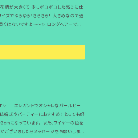
重くはないですよ～～✨ ロングヘアーでも
のの全く同じものは存在しませんので、ご理解
★梱包と配送 料金につい
クポストにて１～３週間を目安に配送しており
です✨ エレガントでオシャレなパールビー
#手作り体験も同時募集中 #体験工房はじゃ
検索 #あなただけのアクセサリーを作ろう #
望がございましたらメッセージをお願いします
ラス柄 #ガラス好き集まれ #ピアス好き集ま