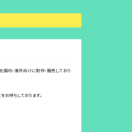
 #ガラス工房スタジオ琉璃 #すたじおるり #
つかりましたら、
協会認定沖縄校 #那覇市ガラス工房 #那覇
ゃらんガラスアクセサリーで検索 #場所はG
 #柄違い色違いもあるよ #オリジナル制作も
 #フックピアス #ガラスとワイヤー工房ス
ガラス製品を国内・海外向けに制作・販売しており
をお待ちしております。