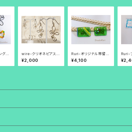
リングネ
wire-クリオネピアス
Ruri-オリジナル帯留め
Rur
ー・ベ
(選べる2色カラー)
（グリーン色の金箔入
リアガ
¥2,000
¥4,100
¥2,
り）