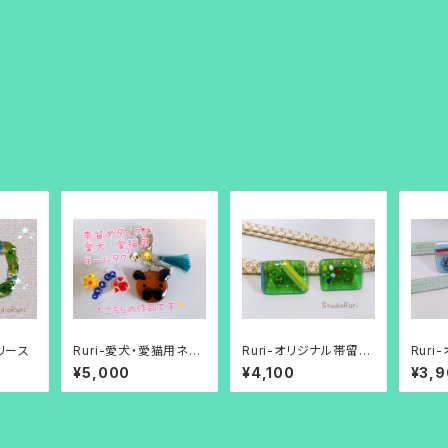
スリース
Ruri-愛犬・愛猫用ネー
Ruri-オリジナル帯留め
Rur
ムタグ（オーダー商品で
（グリーン色の金箔入
（不透
¥5,000
¥4,100
¥3,
す！）
り）
柄）