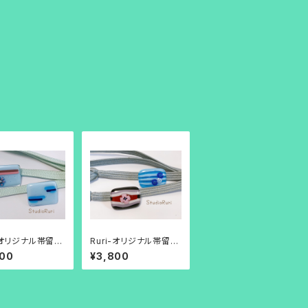
i-オリジナル帯留め
Ruri-オリジナル帯留め
明ガラスの水色
（横シマ模様）
900
¥3,800