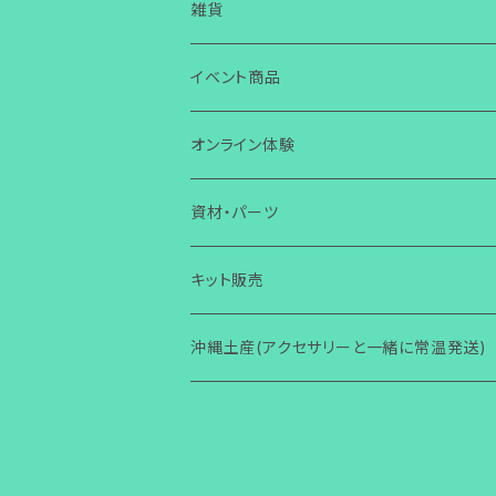
ガラス
ピアス
皿
雑貨
ワイヤー
ガラス
ガラス
イヤリング
箸置き・スプーン置き
ガラス
イベント商品
芭蕉布
ワイヤー
その他
ガラス
ガラス
ボタン・タックピン
マスクチャーム
コースター
ワイヤー
誕生日
オンライン体験
コラボ商品
芭蕉布
ワイヤー
ワイヤー
ストラップ・キーホルダー
ガラス
ガラス
小物入れ
アクセサリー
ブレスレット
その他
芭蕉布
クリスマス
ガラス体験
資材・パーツ
その他
コラボ商品
芭蕉布
その他
マグネット
ワイヤー
ワイヤー
壁掛け
小物・雑貨
ガラス
ガラス
その他
アクセサリー
初めての方からOK
ヘアゴム・ヘアピン
コラボ商品
ハロウィン
ワイヤー体験
ガラス関連
キット販売
その他
コラボ商品
Bookマーカー
芭蕉布
芭蕉布
フォトフタンド
ワイヤー
ワイヤー
小物・雑貨
2回目以降からOK
ガラス
その他
アクセサリー
初心者向け(ショートコース)
指輪
その他
その他
ワイヤー関連
ガラス関連
沖縄土産(アクセサリーと一緒に常温発送)
その他
フォトフタンド
コラボ商品
その他
便利グッズ
その他
その他
モニター限定
その他
小物・雑貨
レッスン(ショートコース)
ガラス
その他
アクセサリー
ブローチ
梅雨
その他
ワイヤー関連
着物関連（帯留め・かんざし他）
その他
その他
講師養成講座
レッスン(ベーシック)
ワイヤー
小物・雑貨
ガラス
アクセサリー
バースデーカード
男性用
その他