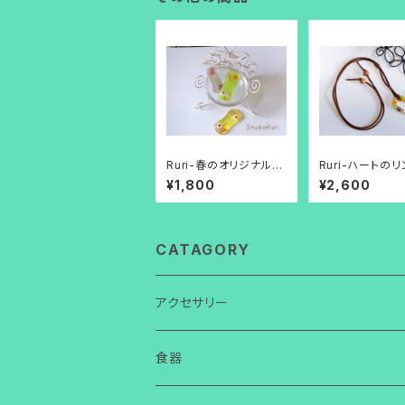
Ruri-春のオリジナル箸
Ruri-ハートの
＆スプーン置き（ホワイ
ックレス（イエロ
¥1,800
¥2,600
ト桜バージョン）
ージュカラー）
CATAGORY
アクセサリー
ネックレス
食器