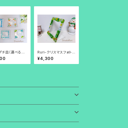
i-プチ皿（選べるク
Ruri-クリスマスフォトフ
ラス4色柄）
レーム
400
¥4,300