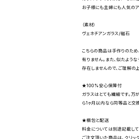
お子様にも主婦にも人気のアイ
（素材）
ヴェネチアンガラス/磁石
こちらの商品は手作りのため
有りません。また、似たよう
存在しませんので、ご理解の
★100%安心保障付
ガラスはとても繊細です。万
ら1ヶ月以内なら同等品と交
★梱包と配送
料金については別途記載して
ご注文頂いた商品は、クリッ