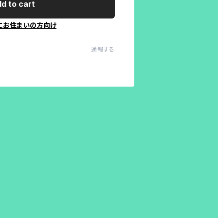
d to cart
にお住まいの方向け
通報する