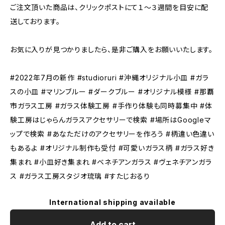
ご注文頂いた商品は、クリックポストにて１～３週間を目安に配
送しております。
お気に入りが見つかりましたら、是非ご購入をお願いいたします。
#2022年7月の新作 #studioruri #沖縄オリジナル小皿 #ガラ
スの小皿 #マリンブルー #ダークブルー #オリジナル模様 #那覇
市ガラス工房 #ガラス体験工房 #手作り体験も同時募集中 #体
験工房はじゃらんガラスアクセサリーで検索 #場所はGoogleマ
ップで検索 #あなただけのアクセサリーを作ろう #柄違い色違い
もあるよ #オリジナル制作も受付 #可愛いガラス柄 #ガラス好き
集まれ #小皿好き集まれ #ベネチアンガラス #ヴェネチアンガラ
ス #ガラス工房スタジオ琉璃 #すたじおるり
International shipping available
Add to cart