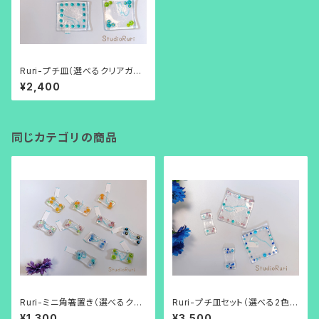
Ruri-プチ皿（選べるクリアガラ
ス4色柄）
¥2,400
同じカテゴリの商品
Ruri-ミニ角箸置き（選べるクリ
Ruri-プチ皿セット（選べる2色/
アガラス10色柄）
ミニ箸置き付）
¥1,300
¥3,500