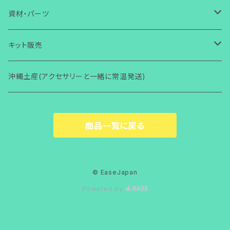
コラボ商品
芭蕉布
ワイヤー
ワイヤー
ストラップ・キーホルダー
ガラス
ガラス
小物入れ
アクセサリー
ブレスレット
その他
芭蕉布
クリスマス
ガラス体験
資材・パーツ
その他
コラボ商品
芭蕉布
その他
マグネット
ワイヤー
ワイヤー
壁掛け
小物・雑貨
ガラス
ガラス
その他
アクセサリー
初めての方からOK
ヘアゴム・ヘアピン
コラボ商品
ハロウィン
ワイヤー体験
ガラス関連
キット販売
その他
コラボ商品
Bookマーカー
芭蕉布
芭蕉布
フォトフタンド
ワイヤー
ワイヤー
小物・雑貨
2回目以降からOK
ガラス
その他
アクセサリー
初心者向け(ショートコース)
指輪
その他
その他
ワイヤー関連
ガラス関連
沖縄土産(アクセサリーと一緒に常温発送)
その他
フォトフタンド
コラボ商品
その他
便利グッズ
その他
その他
モニター限定
その他
小物・雑貨
レッスン(ショートコース)
ガラス
その他
アクセサリー
ブローチ
梅雨
その他
ワイヤー関連
商品一覧に戻る
着物関連（帯留め・かんざし他）
その他
その他
講師養成講座
レッスン(ベーシック)
ワイヤー
小物・雑貨
ガラス
アクセサリー
バースデーカード
男性用
その他
その他
モニター限定
その他
その他
小物・雑貨
ガラス
その他
© EaseJapan
ペット用品
Powered by
講師養成講座
その他
ガラス
ペット用品
ワイヤー