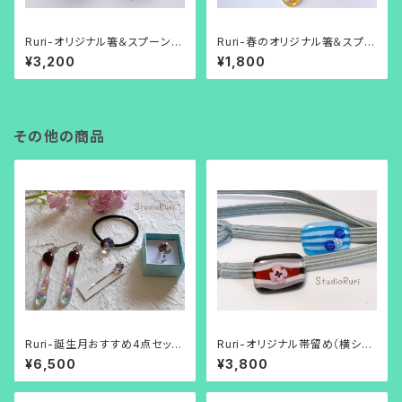
Ruri-オリジナル箸＆スプーン置
Ruri-春のオリジナル箸＆スプー
き２点セット（ホワイトブルー）
ン置き（ホワイト桜バージョン）
¥3,200
¥1,800
その他の商品
Ruri-誕生月おすすめ4点セット
Ruri-オリジナル帯留め（横シマ
（2月生まれのカラー）
模様）
¥6,500
¥3,800