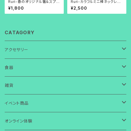
Ruri-春のオリジナル箸＆スプー
Ruri-カラフルミニ棒ネックレス
ン置き（ホワイト桜バージョン）
（アズキチェーン/選べるカラー6
¥1,800
¥2,500
色）
CATAGORY
アクセサリー
ネックレス
食器
ガラス
ピアス
皿
雑貨
ワイヤー
ガラス
ガラス
イヤリング
箸置き・スプーン置き
ガラス
イベント商品
芭蕉布
ワイヤー
その他
ガラス
ガラス
ボタン・タックピン
マスクチャーム
コースター
ワイヤー
誕生日
オンライン体験