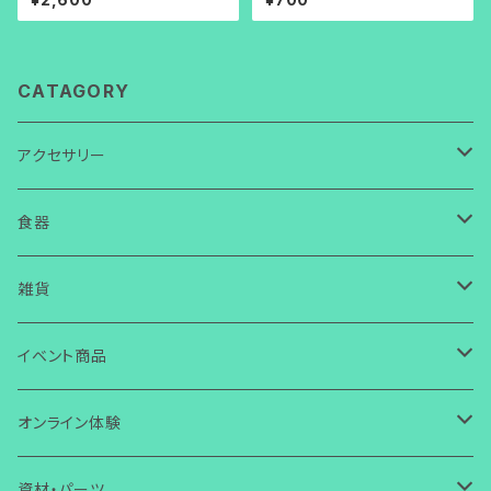
CATAGORY
アクセサリー
ネックレス
食器
ガラス
ピアス
皿
雑貨
ワイヤー
ガラス
ガラス
イヤリング
箸置き・スプーン置き
ガラス
イベント商品
芭蕉布
ワイヤー
その他
ガラス
ガラス
ボタン・タックピン
マスクチャーム
コースター
ワイヤー
誕生日
オンライン体験
コラボ商品
芭蕉布
ワイヤー
ワイヤー
ストラップ・キーホルダー
ガラス
ガラス
小物入れ
アクセサリー
ブレスレット
その他
芭蕉布
クリスマス
ガラス体験
資材・パーツ