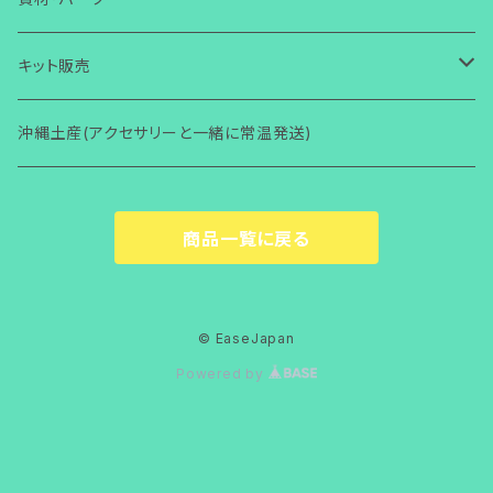
その他
コラボ商品
芭蕉布
その他
マグネット
ワイヤー
ワイヤー
壁掛け
小物・雑貨
ガラス
ガラス
その他
アクセサリー
初めての方からOK
ヘアゴム・ヘアピン
コラボ商品
ハロウィン
ワイヤー体験
ガラス関連
キット販売
その他
コラボ商品
Bookマーカー
芭蕉布
芭蕉布
フォトフタンド
ワイヤー
ワイヤー
小物・雑貨
2回目以降からOK
ガラス
その他
アクセサリー
初心者向け(ショートコース)
指輪
その他
その他
ワイヤー関連
ガラス関連
沖縄土産(アクセサリーと一緒に常温発送)
その他
フォトフタンド
コラボ商品
その他
便利グッズ
その他
その他
モニター限定
その他
小物・雑貨
レッスン(ショートコース)
ガラス
その他
アクセサリー
ブローチ
梅雨
その他
ワイヤー関連
商品一覧に戻る
着物関連（帯留め・かんざし他）
その他
その他
講師養成講座
レッスン(ベーシック)
ワイヤー
小物・雑貨
ガラス
アクセサリー
バースデーカード
男性用
その他
その他
モニター限定
その他
その他
小物・雑貨
ガラス
その他
© EaseJapan
ペット用品
Powered by
講師養成講座
その他
ガラス
ペット用品
ワイヤー
ガラス
メガネチェーン